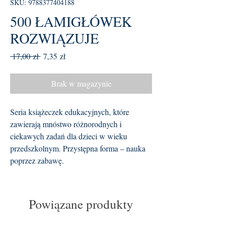
SKU: 9788377404188
500 ŁAMIGŁÓWEK
ROZWIĄZUJE
Regularna
Cena
 17,00 zł 
7,35 zł
cena
Rabatowa
Brak w magazynie
Seria książeczek edukacyjnych, które
zawierają mnóstwo różnorodnych i
ciekawych zadań dla dzieci w wieku
przedszkolnym. Przystępna forma – nauka
poprzez zabawę.
Powiązane produkty