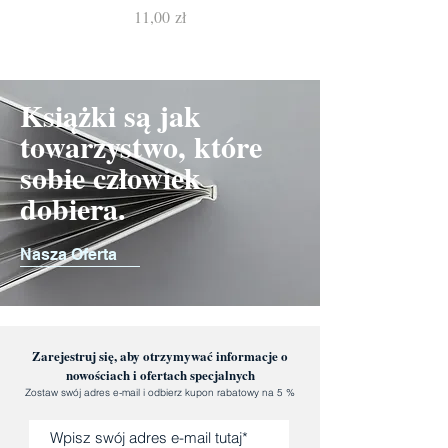
Cena
11,00 zł
Książki są jak
towarzystwo, które
sobie człowiek
dobiera.
Nasza Oferta
Zarejestruj się, aby otrzymywać informacje o
nowościach i ofertach specjalnych
Zostaw swój adres e-mail i odbierz kupon rabatowy na 5 %