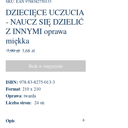
SKU: EAN 9788382750133
DZIECIĘCE UCZUCIA
- NAUCZ SIĘ DZIELIĆ
Z INNYMI oprawa
miękka
Regularna
Cena
 7,90 zł 
3,68 zł
cena
Rabatowa
Brak w magazynie
ISBN:
978-83-8275-013-3
Format
: 210 x 210
Oprawa
: twarda
Liczba stron:
24 str.
Opis