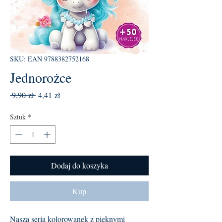
SKU: EAN 9788382752168
Jednorożce
Regularna
Cena
 9,90 zł 
4,41 zł
cena
Rabatowa
Sztuk
*
Dodaj do koszyka
Kup
Nasza seria kolorowanek z pięknymi