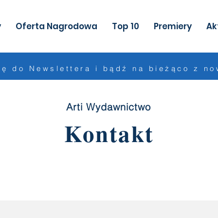
y
Oferta Nagrodowa
Top 10
Premiery
Ak
ię do Newslettera i bądź na bieżąco z n
Arti Wydawnictwo
Kontakt