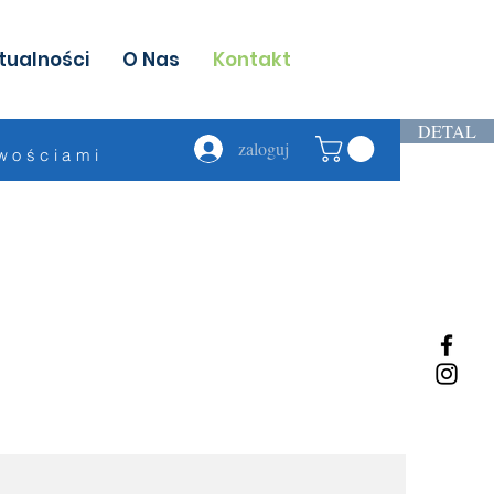
tualności
O Nas
Kontakt
DETAL
zaloguj
owościami