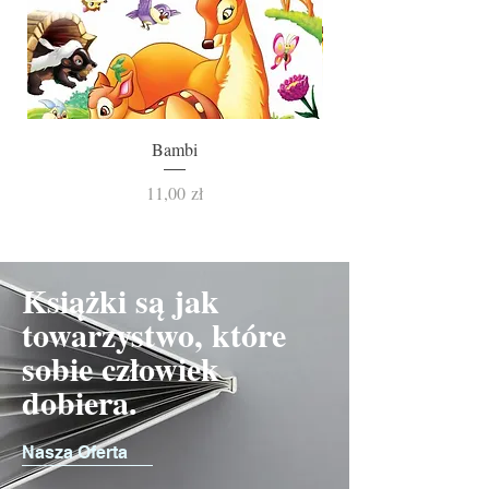
Bambi
Cena
11,00 zł
Książki są jak
towarzystwo, które
sobie człowiek
dobiera.
Nasza Oferta