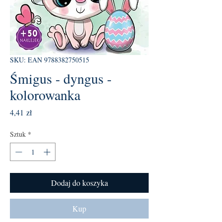
SKU: EAN 9788382750515
Śmigus - dyngus -
kolorowanka
Cena
4,41 zł
Sztuk
*
Dodaj do koszyka
Kup