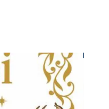
lko przyjemnej lektury, ale także
amym Bogiem.
Nowość