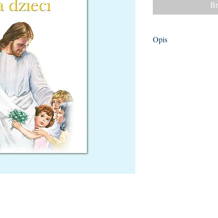
Br
Opis
Biblia jest trudną lekt
człowieka, zachwyconeg
niezrozumieniem. Dlat
Świętego są dzieci prz
otwarte na Boga.
Proponujemy Państwu, 
wędrówkę po kartach Bi
Przystępny język, niezw
oraz krótkie, specjaln
na pewno zachęcą dzie
Zawarte w poszczególny
oswoją dzieci z języki
możliwość obcowania 
Mamy nadzieję, że
Bibl
codziennej wspólnej m