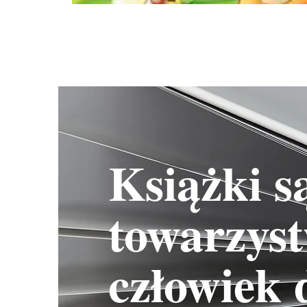
Książki s
towarzyst
człowiek 