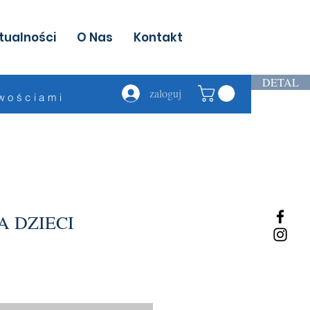
tualności
O Nas
Kontakt
DETAL
zaloguj
owościami
A DZIECI
na
batowa