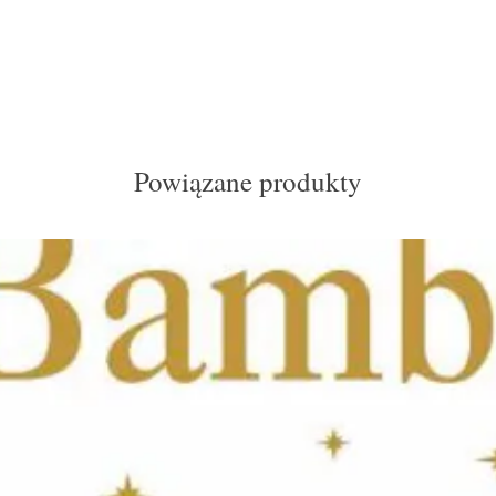
Życzymy Państwu nie ty
owocnych spotkań z s
Powiązane produkty