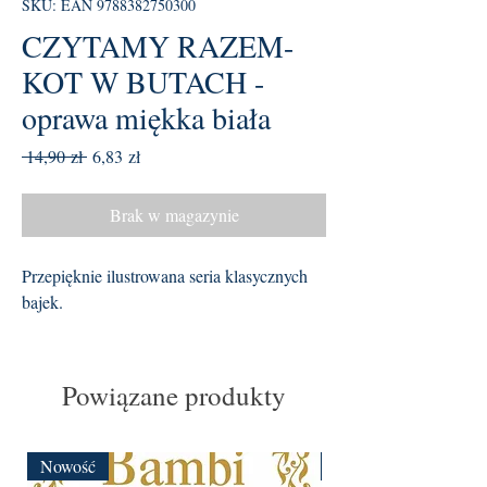
SKU: EAN 9788382750300
CZYTAMY RAZEM-
KOT W BUTACH -
oprawa miękka biała
Regularna
Cena
 14,90 zł 
6,83 zł
cena
Rabatowa
Brak w magazynie
Przepięknie ilustrowana seria klasycznych
bajek.
Powiązane produkty
Nowość
Nowość