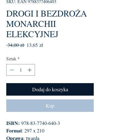
SKU: EAN 9788377406403
DROGI I BEZDROŻA
MONARCHII
ELEKCYJNEJ
Regularna
Cena
 34,00 zł 
13,65 zł
cena
Rabatowa
Sztuk
*
Dodaj do koszyka
Kup
ISBN:
978-83-7740-640-3
Format
: 297 x 210
Oprawa
: twarda