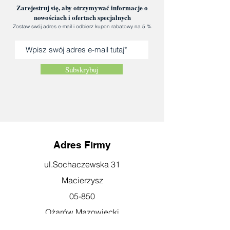
umocniła wówczas swoją pozycję, mogła
Zarejestruj się, aby otrzymywać informacje o
wybierać króla, a nawet sama zabiegać o
nowościach i ofertach specjalnych
tron. Mocną stroną publikacji, obok
Zostaw swój adres e-mail i odbierz kupon rabatowy na 5 %
wartkiego języka, jest mnogość ciekawych,
dobrze opisanych zdjęć, które świetnie
uzupełniają zasadniczą warstwę merytoryczną
Subskrybuj
książki.
Miłośniku historii ojczystej, koniecznie
przeczytaj
Drogi i bezdroża monarchii
elekcyjnej
. To książka specjalnie dla Ciebie.
mgr Edward Mierzejewski
Adres Firmy
ul.Sochaczewska 31
Macierzysz
05-850
Ożarów Mazowiecki