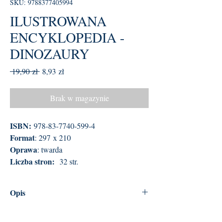
SKU: 9788377405994
ILUSTROWANA
ENCYKLOPEDIA -
DINOZAURY
Regularna
Cena
 19,90 zł 
8,93 zł
cena
Rabatowa
Brak w magazynie
ISBN:
978-83-7740-599-4
Format
: 297 x 210
Oprawa
: twarda
Liczba stron:
32 str.
Opis
Seria ILUSTROWANA ENCYKLOPEDIA to
zbiór bogato ilustrowanych książek o