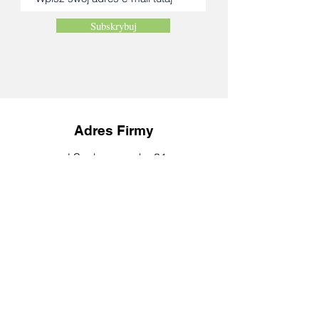
Subskrybuj
Adres Firmy
ul.Sochaczewska 31
Macierzysz
05-850
Ożarów Mazowiecki
Godziny otwarcia
pn-pt: 08:00-16:00