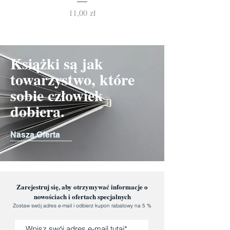
Cena
11,00 zł
Książki są jak
towarzystwo, które
sobie człowiek
dobiera.
Nasza Oferta
Zarejestruj się, aby otrzymywać informacje o
nowościach i ofertach specjalnych
Zostaw swój adres e-mail i odbierz kupon rabatowy na 5 %