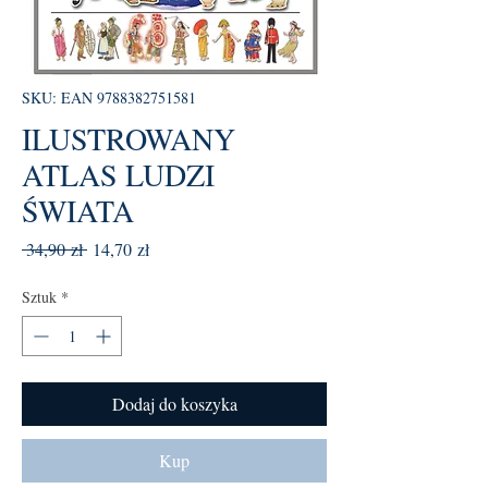
SKU: EAN 9788382751581
ILUSTROWANY
ATLAS LUDZI
ŚWIATA
Regularna
Cena
 34,90 zł 
14,70 zł
cena
Rabatowa
Sztuk
*
Dodaj do koszyka
Kup