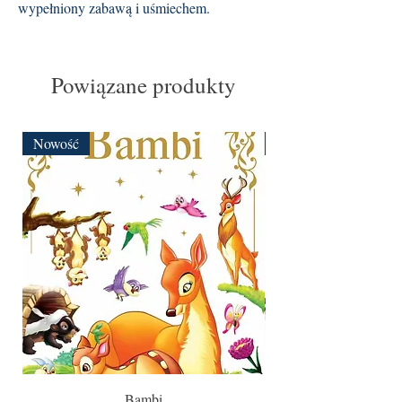
wypełniony zabawą i uśmiechem.
Powiązane produkty
Nowość
Nowość
Bambi