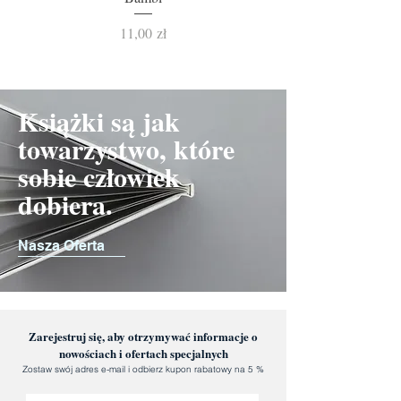
Cena
11,00 zł
Książki są jak
towarzystwo, które
sobie człowiek
dobiera.
Nasza Oferta
Zarejestruj się, aby otrzymywać informacje o
nowościach i ofertach specjalnych
Zostaw swój adres e-mail i odbierz kupon rabatowy na 5 %