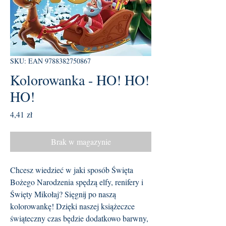
SKU: EAN 9788382750867
Kolorowanka - HO! HO!
HO!
Cena
4,41 zł
Brak w magazynie
Chcesz wiedzieć w jaki sposób Święta
Bożego Narodzenia spędzą elfy, renifery i
Święty Mikołaj? Sięgnij po naszą
kolorowankę! Dzięki naszej książeczce
świąteczny czas będzie dodatkowo barwny,