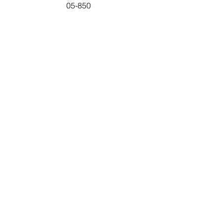
05-850
Ożarów Mazowiecki
Godziny otwarcia
pn-pt: 08:00-16:00
Obsługa klienta
Kontakt
Centrum Pomocy
O Nas