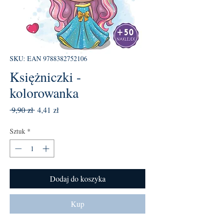
SKU: EAN 9788382752106
Księżniczki -
kolorowanka
Regularna
Cena
 9,90 zł 
4,41 zł
cena
Rabatowa
Sztuk
*
Dodaj do koszyka
Kup