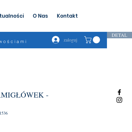
tualności
O Nas
Kontakt
DETAL
zaloguj
owościami
AMIGŁÓWEK -
1536
na
batowa