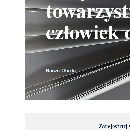
towarzyst
człowiek 
Nasza Oferta
Zarejestruj 