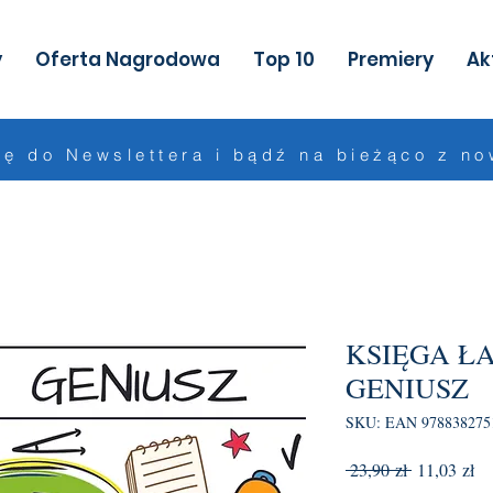
y
Oferta Nagrodowa
Top 10
Premiery
Ak
ię do Newslettera i bądź na bieżąco z n
KSIĘGA Ł
GENIUSZ
SKU: EAN 978838275
Regularna
Ce
 23,90 zł 
11,03 zł
cena
Ra