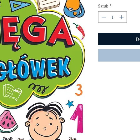
Sztuk
*
D