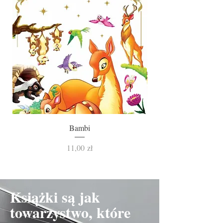
Bambi
Cena
11,00 zł
Książki są jak
towarzystwo, które