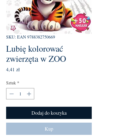
SKU: EAN 9788382750669
Lubię kolorować
zwierzęta w ZOO
Cena
4,41 zł
Sztuk
*
Dodaj do koszyka
Kup