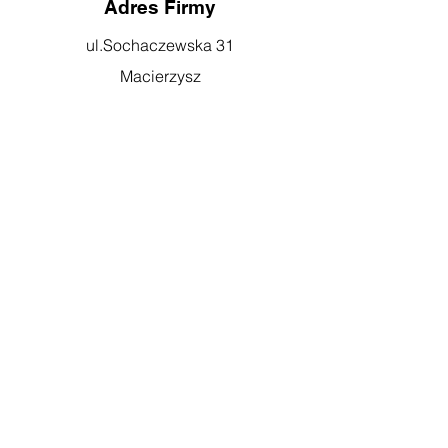
Adres Firmy
ul.Sochaczewska 31
Macierzysz
05-850
Ożarów Mazowiecki
Godziny otwarcia
pn-pt: 08:00-16:00
Obsługa klienta
Kontakt