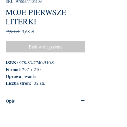
SKU: 9788377405109
MOJE PIERWSZE
LITERKI
Regularna
Cena
 7,90 zł 
3,68 zł
cena
Rabatowa
Brak w magazynie
ISBN:
978-83-7740-510-9
Format
: 297 x 210
Oprawa
: twarda
Liczba stron:
32 str.
Opis
Drodzy Rodzice, pisanie literek i cyferek oraz
wykonywanie działań
matematycznych to trudna sztuka i wymaga