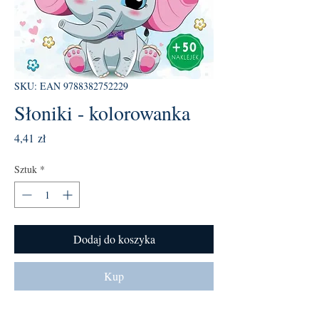
SKU: EAN 9788382752229
Słoniki - kolorowanka
Cena
4,41 zł
Sztuk
*
Dodaj do koszyka
Kup